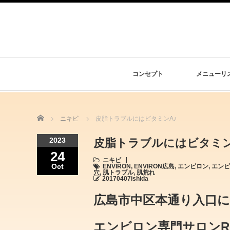
コンセプト
メニューリ
Home
ニキビ
皮脂トラブルにはビタミンA♪
2023
皮脂トラブルにはビタミン
24
ニキビ
Oct
ENVIRON
,
ENVIRON広島
,
エンビロン
,
エンビ
穴
,
肌トラブル
,
肌荒れ
20170407ishida
広島市中区本通り入口
エンビロン専門サロンRe