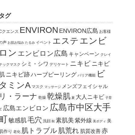
タグ
ENVIRON
ENVIRON広島
Cクエンス
お客様
エンビ
エステ
の声
イベント
お肌お悩み
たるみ
ロン
エンビロン広島
キャンペーン
クレイ
ニキビ
ニキビ
シミ・シワ
デリケート
テックマスク
ビ
肌
ニキビ跡
ハーブピーリング
バリア機能
タミンA
メンズフェイシャル
マスク
マッサージ
乾燥肌
リ・ラーナ
大人ニキビ
乾燥
夏
子育
広島市中区大手
広島エンビロン
て
町
毛穴
敏感肌
素肌美
紫外線
美
洗顔
秋
美ボディ
肌トラブル
肌荒れ
赤
肌質改善
肌作り
老化