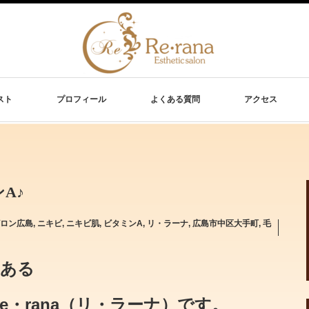
スト
プロフィール
よくある質問
アクセス
A♪
ロン広島
,
ニキビ
,
ニキビ肌
,
ビタミンA
,
リ・ラーナ
,
広島市中区大手町
,
毛
にある
・rana（リ・ラーナ）です。