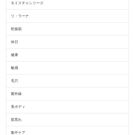
モイスチャシリーズ
リ・ラーナ
乾燥肌
休日
健康
敏感
毛穴
紫外線
美ボディ
肌荒れ
集中ケア