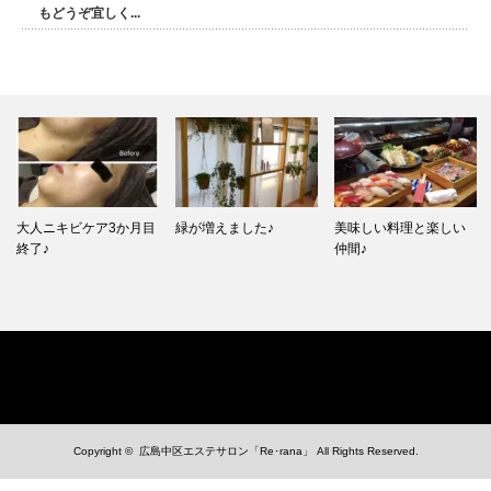
もどうぞ宜しく...
大人ニキビケア3か月目
緑が増えました♪
美味しい料理と楽しい
終了♪
仲間♪
Copyright ©
広島中区エステサロン「Re･rana」
All Rights Reserved.