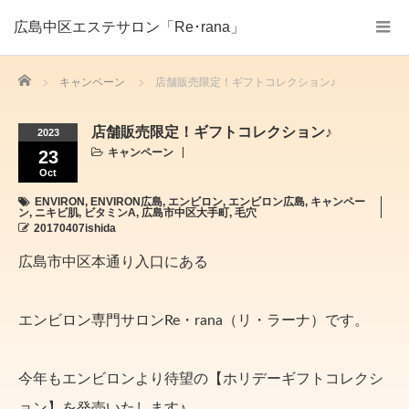
広島中区エステサロン「Re･rana」
Home
キャンペーン
店舗販売限定！ギフトコレクション♪
店舗販売限定！ギフトコレクション♪
2023
キャンペーン
23
Oct
ENVIRON
,
ENVIRON広島
,
エンビロン
,
エンビロン広島
,
キャンペー
ン
,
ニキビ肌
,
ビタミンA
,
広島市中区大手町
,
毛穴
20170407ishida
広島市中区本通り入口にある
エンビロン専門サロンRe・rana（リ・ラーナ）です。
今年もエンビロンより待望の【ホリデーギフトコレクシ
ョン】を発売いたします♪