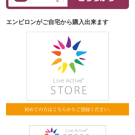
エンビロンがご自宅から購入出来ます