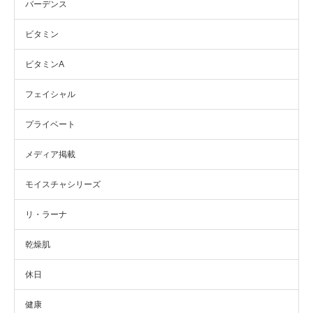
バーデンス
ビタミン
ビタミンA
フェイシャル
プライベート
メディア掲載
モイスチャシリーズ
リ・ラーナ
乾燥肌
休日
健康