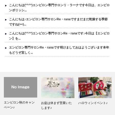
こんにちは(*^^*)エンビロン専門サロンリ・ラーナです今日は、エンビロ
ンポリッシ...
こんにちは♪エンビロン専門サロンRe・ranaですまだまだ乾燥する季節
ですね(><)...
こんにちは(*^^*)エンビロン専門サロンRe・ranaです♪今日は【エンビロ
ン】を...
エンビロン専門サロンRe・ranaです明けましておはようございます本年
もどうぞ宜しく...
エンビロン秋のキャン
お盆は休まず営業いた
ハロウィンイベント♪
ペーン♪
します♪