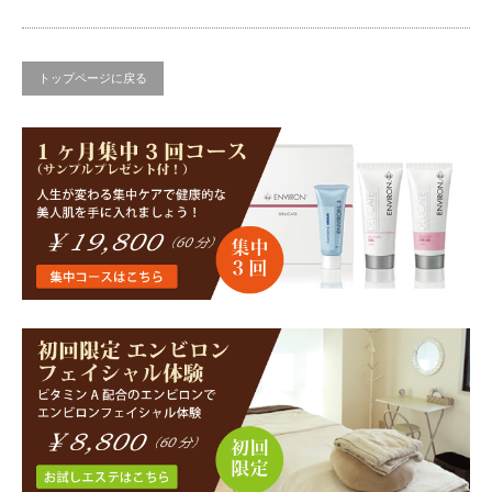
トップページに戻る