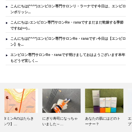
こんにちは(*^^*)エンビロン専門サロンリ・ラーナです今日は、エンビロ
ンポリッシ...
こんにちは♪エンビロン専門サロンRe・ranaですまだまだ乾燥する季節
ですね(><)...
こんにちは(*^^*)エンビロン専門サロンRe・ranaです♪今日は【エンビロ
ン】を...
エンビロン専門サロンRe・ranaです明けましておはようございます本年
もどうぞ宜しく...
にぎり寿司になっちゃ
あなたの肌にはどのト
エンビロン秋のステッ
いました～…
ーナー？
プアップキ…