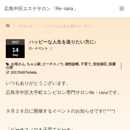
広島中区エステサロン「Re･rana」
Home
イベント
ハッピーな人生を送りたい方に♪
ハッピーな人生を送りたい方に♪
2017
イベント
14
Sep
お母さん
,
ちゃぶ家
,
ピーチスノウ
,
個性診断
,
子育て
,
安佐南区
,
深層
心理
20170407ishida
いつもありがとうございます。
広島市中区大手町エンビロン専門サロンRe・ranaです。
９月２６日に開催するイベントのお知らせです(*^^*)
「ピーチスノウ＆子育てピーチ」