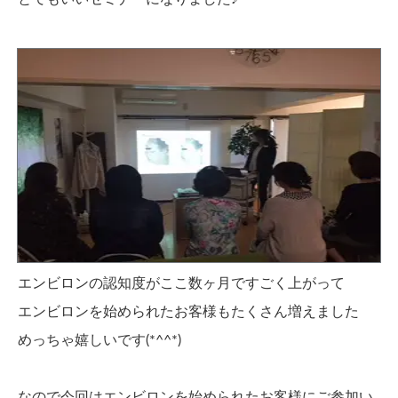
エンビロンの認知度がここ数ヶ月ですごく上がって
エンビロンを始められたお客様もたくさん増えました
めっちゃ嬉しいです(*^^*)
なので今回はエンビロンを始められたお客様にご参加い