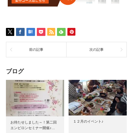
前の記事
次の記事
ブログ
１２月のイベント♪
お待たせしました～！第二回
エンビロンセミナー開催♪…