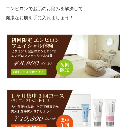
エンビロンでお肌のお悩みを解決して
健康なお肌を手に入れましょう！！