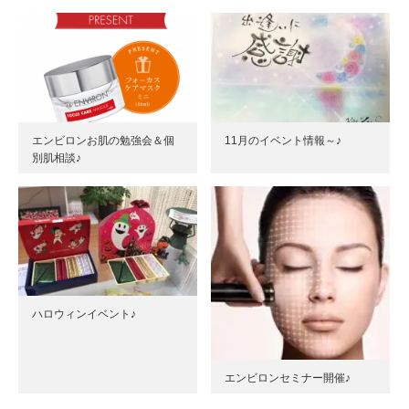
エンビロンお肌の勉強会＆個
11月のイベント情報～♪
別肌相談♪
ハロウィンイベント♪
エンビロンセミナー開催♪