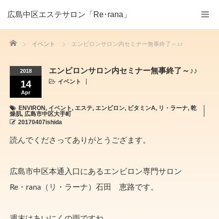
広島中区エステサロン「Re･rana」
Home
イベント
エンビロンサロン内セミナー無事終了～♪♪
エンビロンサロン内セミナー無事終了～♪♪
2018
イベント
14
Apr
ENVIRON
,
イベント
,
エステ
,
エンビロン
,
ビタミンA
,
リ・ラーナ
,
乾
燥肌
,
広島市中区大手町
20170407ishida
読んでくださってありがとうござます。
広島市中区本通入口にあるエンビロン専門サロン
Re・rana（リ・ラーナ）石田 恵路です。
週末はあいにくの雨ですね