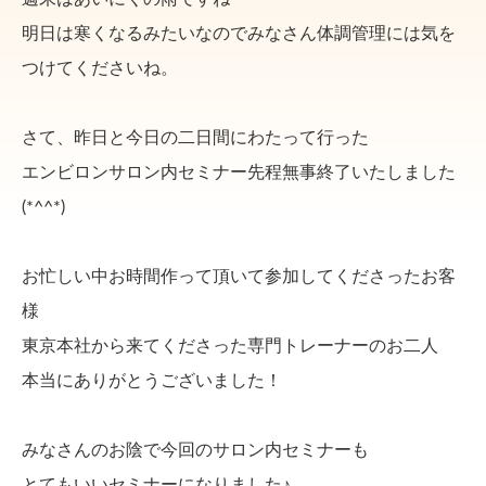
明日は寒くなるみたいなのでみなさん体調管理には気を
つけてくださいね。
さて、昨日と今日の二日間にわたって行った
エンビロンサロン内セミナー先程無事終了いたしました
(*^^*)
お忙しい中お時間作って頂いて参加してくださったお客
様
東京本社から来てくださった専門トレーナーのお二人
本当にありがとうございました！
みなさんのお陰で今回のサロン内セミナーも
とてもいいセミナーになりました♪