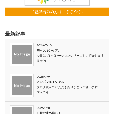
最新記事
2026/7/10
基本スキンケア♪
今日はプレパレーションシリーズをご紹介します
健康的…
2026/7/9
メンズフェイシャル
ブログ読んでいただきありがとうございます！
大人ニキ…
2026/7/8
日焼け止め詳しく