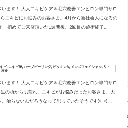
ざいます！ 大人ニキビケア＆毛穴改善エンビロン専門サロ
思春期からニキビにお悩みのお客さま。4月から新社会人になるの
！ 初めてご来店頂いた1週間後。2回目の施術終了…
キビ
,
ニキビ跡
,
ハーブピーリング
,
ビタミンA
,
メンズフェイシャル
,
リ・
,
赤み
ざいます！ 大人ニキビケア＆毛穴改善エンビロン専門サロ
小、中学生の頃から肌荒れ、ニキビがお悩みだったお客さま。大
治らないんだろうなって思っていたそうです(>_<) …