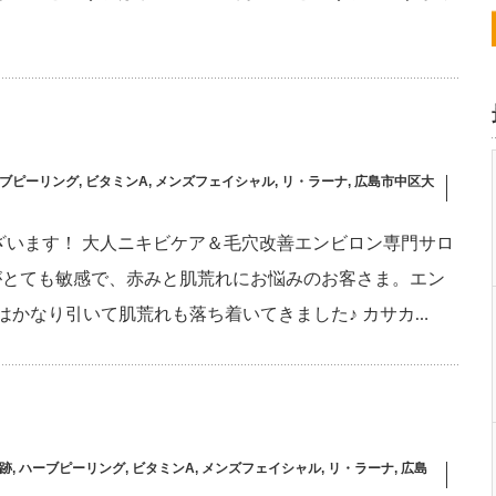
ブピーリング
,
ビタミンA
,
メンズフェイシャル
,
リ・ラーナ
,
広島市中区大
ざいます！ 大人ニキビケア＆毛穴改善エンビロン専門サロ
 お肌がとても敏感で、赤みと肌荒れにお悩みのお客さま。エン
みはかなり引いて肌荒れも落ち着いてきました♪ カサカ…
跡
,
ハーブピーリング
,
ビタミンA
,
メンズフェイシャル
,
リ・ラーナ
,
広島