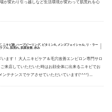
職場が変わり引っ越しなど生活環境が変わって肌荒れを心
ビ
,
ニキビ跡
,
ハーブピーリング
,
ビタミンA
,
メンズフェイシャル
,
リ・ラー
ラブル
,
肌荒れ
,
肌質改善
,
赤み
ざいます！ 大人ニキビケア＆毛穴改善エンビロン専門サロ
 初めてご来店していただいた時はお顔全体に出来るニキビでお
ンテナンスでケアさせていただいています(*^^*) …