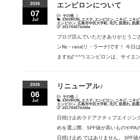
2026
エンビロンについて
07
その他
Jul
ENVIRON
,
エステ
,
エンビロン
,
ニキビ
,
ニキビ
エンビロン
,
広島市中区大手町
,
毛穴
,
肌荒れ
,
肌質
20170407ishida
ブログ読んでいただきありがとうご
ンRe・rana(リ・ラーナ)です！
ますね(*^^*) エンビロンは、サ
2026
リニューアル♪
06
その他
Jul
ENVIRON
,
エステ
,
エンビロン
,
ニキビ
,
ニキビ
エンビロン
,
広島市中区大手町
,
毛穴
,
肌荒れ
,
肌質
20170407ishida
日焼け止めラドアクティブエイジン
めを選ぶ際、SPF値が高いものやPA
日焼け止め ではありません。 SP