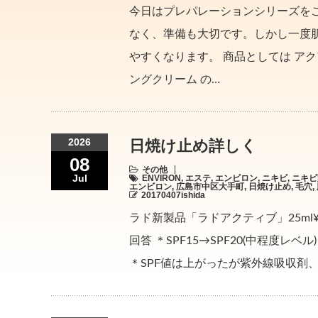
今日はプレパレーションシリーズを
なく、準備も大切です。しかし一度
やすくなります。 商品としては ア
ングクリーム の…
2026
日焼け止め詳しく
08
その他
Jul
ENVIRON
,
エステ
,
エンビロン
,
ニキビ
,
ニキビ
エンビロン
,
広島市中区大手町
,
日焼け止め
,
毛穴
,
20170407ishida
ラド新製品「ラドアクティブ」25ml¥6
回答 ＊SPF15→SPF20(中程度レ
＊SPF値は上がったが紫外線吸収剤