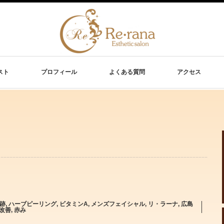
スト
プロフィール
よくある質問
アクセス
跡
,
ハーブピーリング
,
ビタミンA
,
メンズフェイシャル
,
リ・ラーナ
,
広島
改善
,
赤み