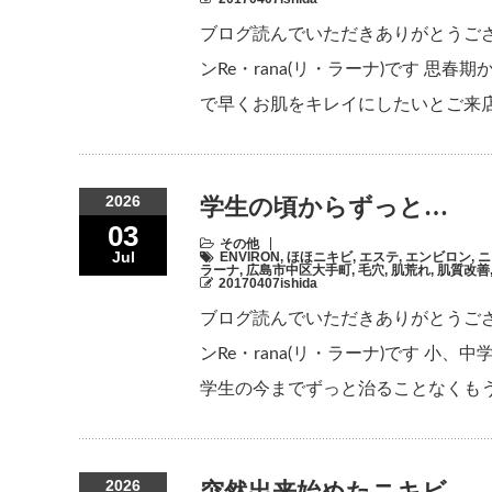
ブログ読んでいただきありがとうご
ンRe・rana(リ・ラーナ)です 
で早くお肌をキレイにしたいとご来店
2026
学生の頃からずっと…
03
その他
Jul
ENVIRON
,
ほほニキビ
,
エステ
,
エンビロン
,
ニ
ラーナ
,
広島市中区大手町
,
毛穴
,
肌荒れ
,
肌質改善
20170407ishida
ブログ読んでいただきありがとうご
ンRe・rana(リ・ラーナ)です 
学生の今までずっと治ることなくもう、
2026
突然出来始めたニキビ。