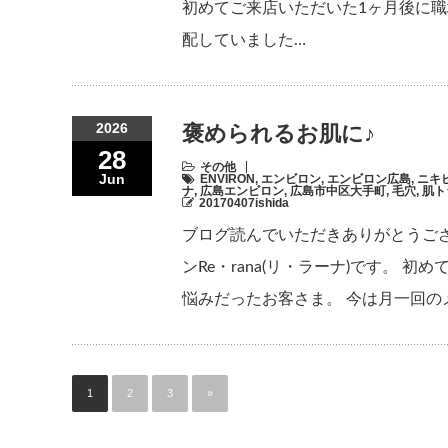
初めてご来店いただいた1ヶ月後に
配していました…
2026
褒められるお肌に♪
28
その他
Jun
ENVIRON
,
エンビロン
,
エンビロン広島
,
ニキ
ナ
,
広島エンビロン
,
広島市中区大手町
,
毛穴
,
肌ト
20170407ishida
ブログ読んでいただきありがとうご
ンRe・rana(リ・ラーナ)です。
悩みだったお客さま。 今は月一回のメ
1
2
3
»