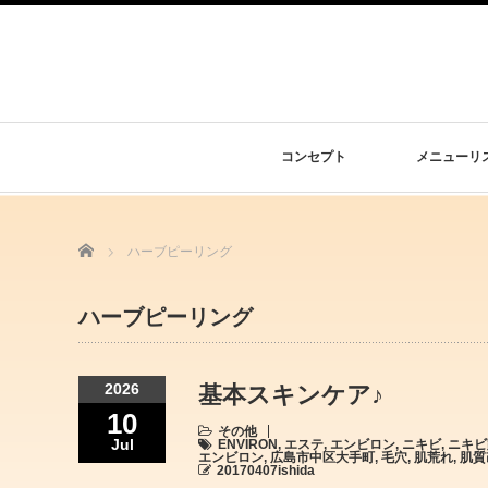
コンセプト
メニューリ
Home
ハーブピーリング
ハーブピーリング
2026
基本スキンケア♪
10
その他
Jul
ENVIRON
,
エステ
,
エンビロン
,
ニキビ
,
ニキビ
エンビロン
,
広島市中区大手町
,
毛穴
,
肌荒れ
,
肌質
20170407ishida