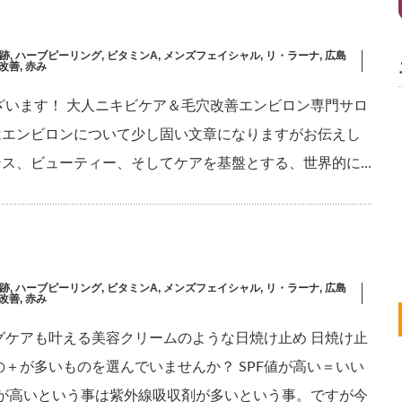
跡
,
ハーブピーリング
,
ビタミンA
,
メンズフェイシャル
,
リ・ラーナ
,
広島
改善
,
赤み
ざいます！ 大人ニキビケア＆毛穴改善エンビロン専門サロ
 今日はエンビロンについて少し固い文章になりますがお伝えし
イエンス、ビューティー、そしてケアを基盤とする、世界的に…
跡
,
ハーブピーリング
,
ビタミンA
,
メンズフェイシャル
,
リ・ラーナ
,
広島
改善
,
赤み
グケアも叶える美容クリームのような日焼け止め 日焼け止
の＋が多いものを選んでいませんか？ SPF値が高い＝いい
F値が高いという事は紫外線吸収剤が多いという事。ですが今