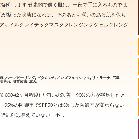
ご紹介します 健康的で輝く肌は、一夜で手に入るものでは
肌が整った状態になれば、そのあとも潤いのある肌を保ち
クアオイルクレイテックマスククレンジングジェルクレンジ
跡
,
ハーブピーリング
,
ビタミンA
,
メンズフェイシャル
,
リ・ラーナ
,
広島
肌荒れ
,
肌質改善
,
赤み
,600-(2ヶ月程度) ＊匂いの改善 90%の方が満足したと
ベル) 95%の防御率でSPF50とは3%しか防御率が変わらない
、錯乱剤は増えていない 不…