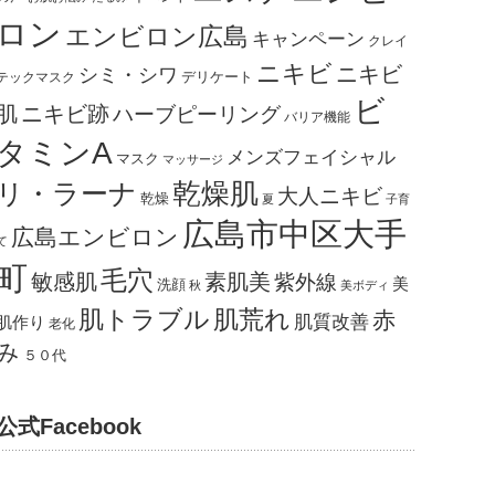
ロン
エンビロン広島
キャンペーン
クレイ
ニキビ
ニキビ
シミ・シワ
デリケート
テックマスク
ビ
肌
ニキビ跡
ハーブピーリング
バリア機能
タミンA
メンズフェイシャル
マスク
マッサージ
乾燥肌
リ・ラーナ
大人ニキビ
乾燥
夏
子育
広島市中区大手
広島エンビロン
て
町
毛穴
敏感肌
素肌美
紫外線
美
洗顔
秋
美ボディ
肌トラブル
肌荒れ
赤
肌質改善
肌作り
老化
み
５０代
公式Facebook