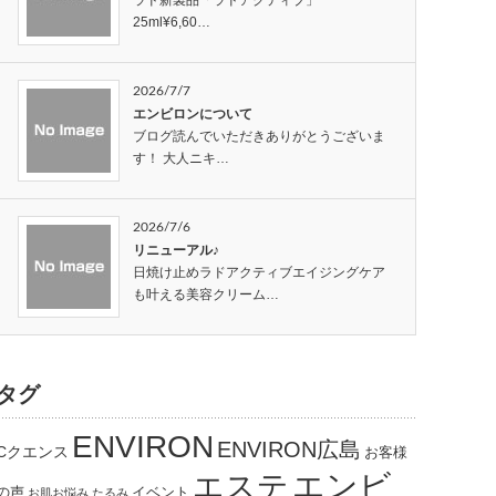
25ml¥6,60…
2026/7/7
エンビロンについて
ブログ読んでいただきありがとうございま
す！ 大人ニキ…
2026/7/6
リニューアル♪
日焼け止めラドアクティブエイジングケア
も叶える美容クリーム…
タグ
ENVIRON
ENVIRON広島
Cクエンス
お客様
エンビ
エステ
の声
イベント
お肌お悩み
たるみ