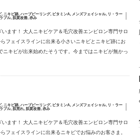
ビ
,
ニキビ跡
,
ハーブピーリング
,
ビタミンA
,
メンズフェイシャル
,
リ・ラー
ラブル
,
肌質改善
,
赤み
ざいます！ 大人ニキビケア＆毛穴改善エンビロン専門サロ
 ほほからフェイスラインに出来る小さいニキビとニキビ跡にお
活でニキビが出来始めたそうです。今まではニキビが無かっ
ビ
,
ニキビ跡
,
ハーブピーリング
,
ビタミンA
,
メンズフェイシャル
,
リ・ラー
ラブル
,
肌荒れ
,
肌質改善
,
赤み
ざいます！ 大人ニキビケア＆毛穴改善エンビロン専門サロ
 ほほからフェイスラインに出来るニキビでお悩みのお客さま。