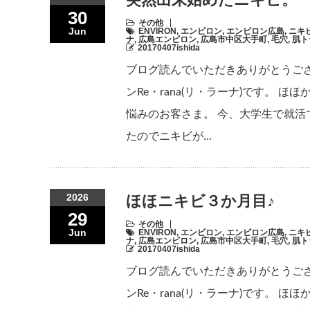
30
その他
Jun
ENVIRON
,
エンビロン
,
エンビロン広島
,
ニキ
ナ
,
広島エンビロン
,
広島市中区大手町
,
毛穴
,
肌ト
20170407ishida
ブログ読んでいただきありがとうご
ンRe・rana(リ・ラーナ)です。
悩みのお客さま。 今、大学生で就
たのでニキビが…
2026
ほほニキビ３か月目♪
29
その他
Jun
ENVIRON
,
エンビロン
,
エンビロン広島
,
ニキ
ナ
,
広島エンビロン
,
広島市中区大手町
,
毛穴
,
肌ト
20170407ishida
ブログ読んでいただきありがとうご
ンRe・rana(リ・ラーナ)です。