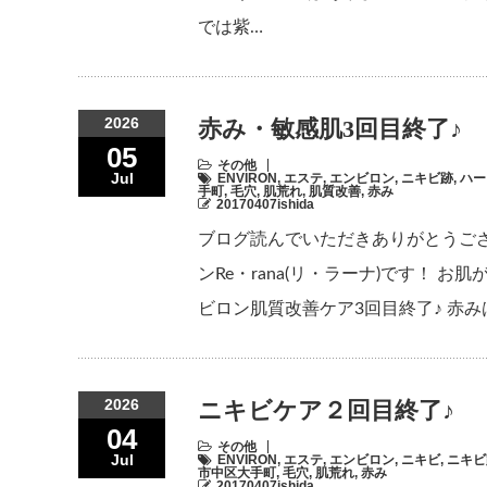
では紫…
2026
赤み・敏感肌3回目終了♪
05
その他
Jul
ENVIRON
,
エステ
,
エンビロン
,
ニキビ跡
,
ハー
手町
,
毛穴
,
肌荒れ
,
肌質改善
,
赤み
20170407ishida
ブログ読んでいただきありがとうご
ンRe・rana(リ・ラーナ)です！
ビロン肌質改善ケア3回目終了♪ 赤
2026
ニキビケア２回目終了♪
04
その他
Jul
ENVIRON
,
エステ
,
エンビロン
,
ニキビ
,
ニキビ
市中区大手町
,
毛穴
,
肌荒れ
,
赤み
20170407ishida