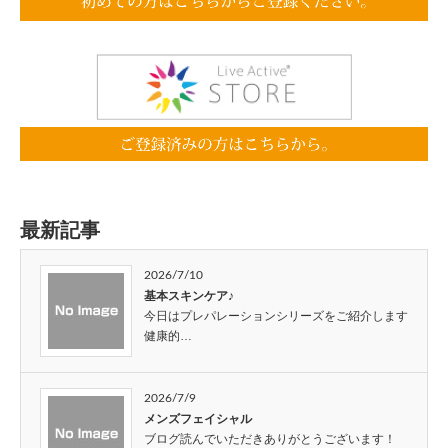
最新記事
2026/7/10
基本スキンケア♪
今日はプレパレーションシリーズをご紹介します
健康的…
2026/7/9
メンズフェイシャル
ブログ読んでいただきありがとうございます！