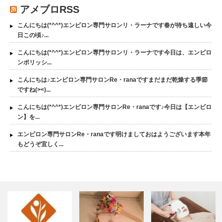
アメブロRSS
こんにちは(*^^*)エンビロン専門サロンリ・ラーナです春が待ち遠しい今
日この頃♪...
こんにちは(*^^*)エンビロン専門サロンリ・ラーナです今日は、エンビロ
ンポリッシ...
こんにちは♪エンビロン専門サロンRe・ranaですまだまだ乾燥する季節
ですね(><)...
こんにちは(*^^*)エンビロン専門サロンRe・ranaです♪今日は【エンビロ
ン】を...
エンビロン専門サロンRe・ranaです明けましておはようございます本年
もどうぞ宜しく...