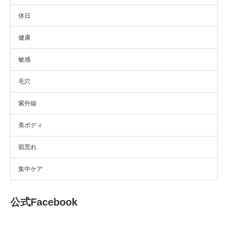
休日
健康
敏感
毛穴
紫外線
美ボディ
肌荒れ
集中ケア
公式Facebook