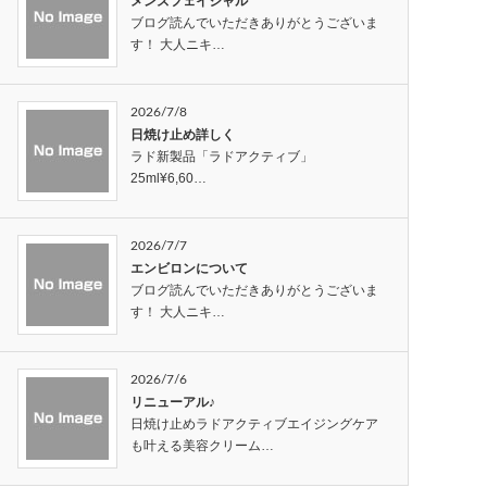
メンズフェイシャル
ブログ読んでいただきありがとうございま
す！ 大人ニキ…
2026/7/8
日焼け止め詳しく
ラド新製品「ラドアクティブ」
25ml¥6,60…
2026/7/7
エンビロンについて
ブログ読んでいただきありがとうございま
す！ 大人ニキ…
2026/7/6
リニューアル♪
日焼け止めラドアクティブエイジングケア
も叶える美容クリーム…