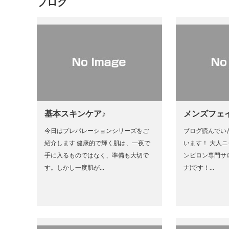
ブログ
基本スキンケア♪
メンズフェ
今日はプレパレーションシリーズをご
ブログ読んでい
紹介します 健康的で輝く肌は、一夜で
います！ 大人
手に入るものではなく、準備も大切で
ンビロン専門サロ
す。しかし一度肌が…
ナ)です！…