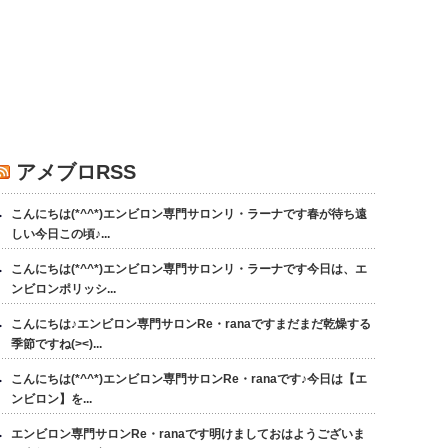
アメブロRSS
こんにちは(*^^*)エンビロン専門サロンリ・ラーナです春が待ち遠
しい今日この頃♪...
こんにちは(*^^*)エンビロン専門サロンリ・ラーナです今日は、エ
ンビロンポリッシ...
こんにちは♪エンビロン専門サロンRe・ranaですまだまだ乾燥する
季節ですね(><)...
こんにちは(*^^*)エンビロン専門サロンRe・ranaです♪今日は【エ
ンビロン】を...
エンビロン専門サロンRe・ranaです明けましておはようございま