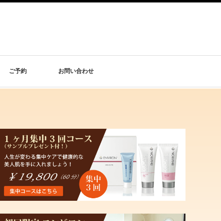
ご予約
お問い合わせ