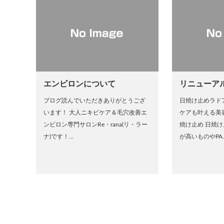
エンビロンについて
リニューア
ブログ読んでいただきありがとうござ
日焼け止めラド
います！ 大人ニキビケア＆毛穴改善エ
ケアも叶える美
ンビロン専門サロンRe・rana(リ・ラー
焼け止め 日焼け
ナ)です！…
が高いものやPA