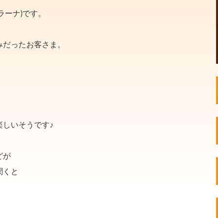
・ラーナ)です。
みだったお客さま。
楽しいそうです♪
どが
聞くと