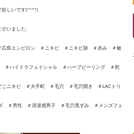
いです(*^^*)
ございました。
＃広島エンビロン ＃ニキビ ＃ニキビ跡 ＃赤み ＃敏
善 ＃ハイドラフェイシャル ＃ハーブピーリング ＃乾
こニキビ ＃大手町 ＃毛穴 ＃毛穴開き ＃LACトリ
ンズ ＃男性 ＃清潔感男子 ＃毛穴黒ずみ ＃メンズフェ