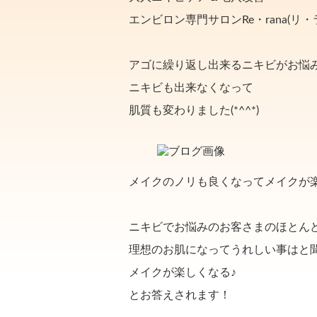
エンビロン専門サロンRe・rana(リ
アゴに繰り返し出来るニキビがお悩
ニキビも出来なくなって
肌質も変わりました(*^^*)
メイクのノリも良くなってメイクが
ニキビでお悩みのお客さまのほとん
理想のお肌になってうれしい事はと
メイクが楽しくなる♪
とお答えされます！