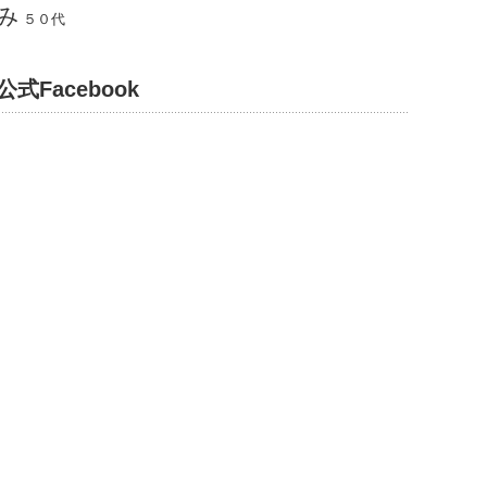
み
５０代
公式Facebook